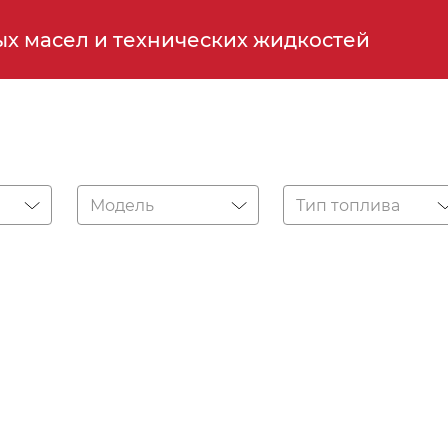
х масел и технических жидкостей
Модель
Тип топлива
Не нашли
свой автомобиль
обходимые данные и мы обязательно доба